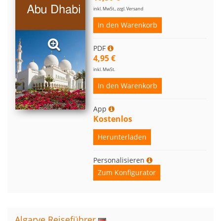
inkl. MwSt., zzgl. Versand
In den Warenkorb
PDF
4,95 €
inkl. MwSt.
In den Warenkorb
App
Kostenlos
Herunterladen
Personalisieren
Zum Konfigurator
Algarve Reiseführer