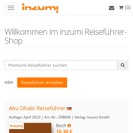
(0)
Toggle
navigation
Willkommen im inzumi Reiseführer-
Shop
oder
Reiseführer erstellen
Abu Dhabi Reiseführer
Auflage: April 2023 | Art.-Nr.: 208846 | Verlag: inzumi GmbH
Buch
10,30 €