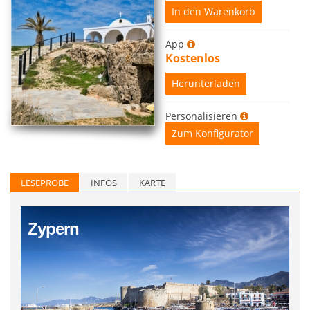
In den Warenkorb
App
Kostenlos
Herunterladen
Personalisieren
Zum Konfigurator
LESEPROBE
INFOS
KARTE
Zypern