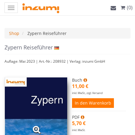
(0)
Toggle
navigation
Shop
Zypern Reiseführer
Zypern Reiseführer
Auflage: Mai 2023 | Art.-Nr.: 208932 | Verlag: inzumi GmbH
Buch
11,00 €
inkl. MwSt., zzgl. Versand
In den Warenkorb
PDF
5,70 €
inkl. MwSt.