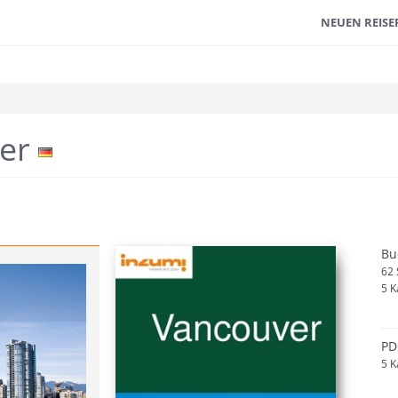
NEUEN REISE
rer
Bu
62 
5 K
PD
5 K