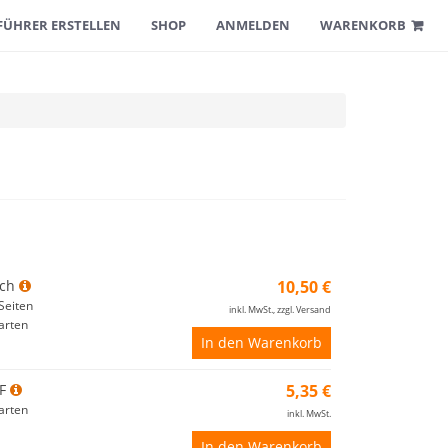
FÜHRER ERSTELLEN
SHOP
ANMELDEN
WARENKORB
ch
10,50 €
Seiten
inkl. MwSt., zzgl. Versand
arten
In den Warenkorb
F
5,35 €
arten
inkl. MwSt.
In den Warenkorb