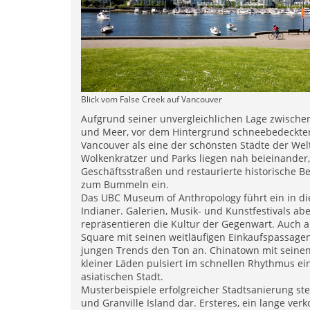
Blick vom False Creek auf Vancouver
Aufgrund seiner unvergleichlichen Lage zwischen
und Meer, vor dem Hintergrund schneebedeckter 
Vancouver als eine der schönsten Städte der Wel
Wolkenkratzer und Parks liegen nah beieinander,
Geschäftsstraßen und restaurierte historische Be
zum Bummeln ein.
Das UBC Museum of Anthropology führt ein in di
Indianer. Galerien, Musik- und Kunstfestivals ab
repräsentieren die Kultur der Gegenwart. Auch
Square mit seinen weitläufigen Einkaufspassage
jungen Trends den Ton an. Chinatown mit sein
kleiner Läden pulsiert im schnellen Rhythmus ei
asiatischen Stadt.
Musterbeispiele erfolgreicher Stadtsanierung st
und Granville Island dar. Ersteres, ein lange ve