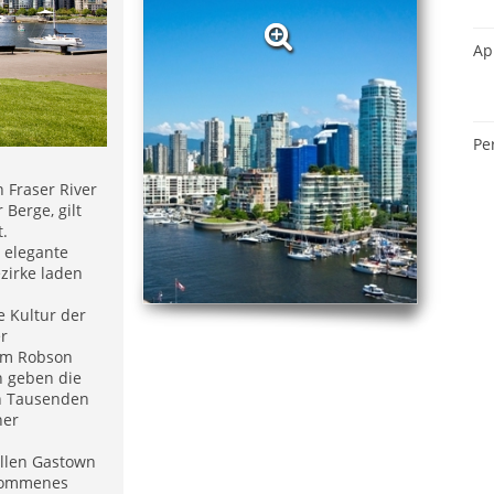
Ap
Pe
 Fraser River
Berge, gilt
t.
 elegante
zirke laden
e Kultur der
er
 am Robson
n geben die
en Tausenden
ner
ellen Gastown
rkommenes