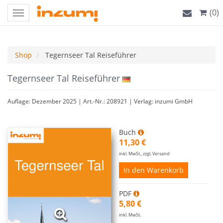
(0)
Toggle
navigation
Shop
Tegernseer Tal Reiseführer
Tegernseer Tal Reiseführer
Auflage: Dezember 2025 | Art.-Nr.: 208921 | Verlag: inzumi GmbH
Buch
11,30 €
inkl. MwSt., zzgl. Versand
In den Warenkorb
PDF
5,80 €
inkl. MwSt.