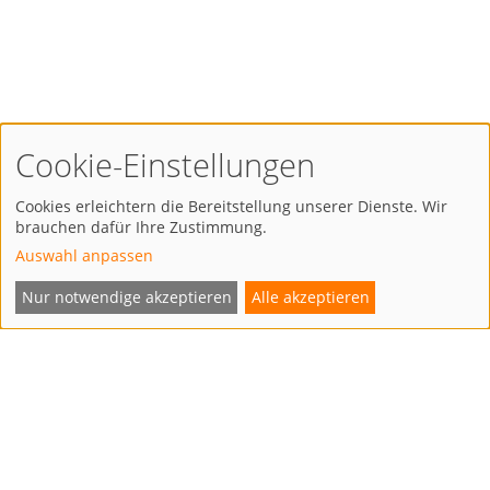
Cookie-Einstellungen
Cookies erleichtern die Bereitstellung unserer Dienste. Wir
Zahlarten
brauchen dafür Ihre Zustimmung.
Auswahl anpassen
Nur notwendige akzeptieren
Alle akzeptieren
Versandarten
Partner
B2B
FAQ
AGB
Preise
Datenschutz
Karriere
Impressum
© 2026 inzumi GmbH. Alle Rechte vorbehalten.