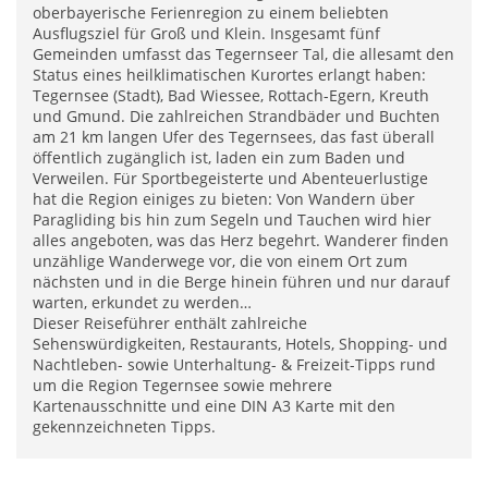
oberbayerische Ferienregion zu einem beliebten
Ausflugsziel für Groß und Klein. Insgesamt fünf
Gemeinden umfasst das Tegernseer Tal, die allesamt den
Status eines heilklimatischen Kurortes erlangt haben:
Tegernsee (Stadt), Bad Wiessee, Rottach-Egern, Kreuth
und Gmund. Die zahlreichen Strandbäder und Buchten
am 21 km langen Ufer des Tegernsees, das fast überall
öffentlich zugänglich ist, laden ein zum Baden und
Verweilen. Für Sportbegeisterte und Abenteuerlustige
hat die Region einiges zu bieten: Von Wandern über
Paragliding bis hin zum Segeln und Tauchen wird hier
alles angeboten, was das Herz begehrt. Wanderer finden
unzählige Wanderwege vor, die von einem Ort zum
nächsten und in die Berge hinein führen und nur darauf
warten, erkundet zu werden…
Dieser Reiseführer enthält zahlreiche
Sehenswürdigkeiten, Restaurants, Hotels, Shopping- und
Nachtleben- sowie Unterhaltung- & Freizeit-Tipps rund
um die Region Tegernsee sowie mehrere
Kartenausschnitte und eine DIN A3 Karte mit den
gekennzeichneten Tipps.