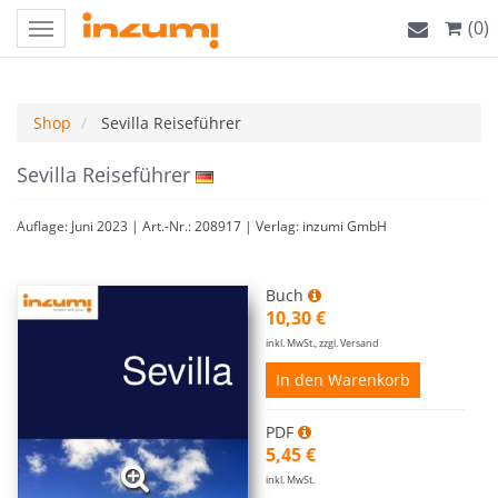
(0)
Toggle
navigation
Shop
Sevilla Reiseführer
Sevilla Reiseführer
Auflage: Juni 2023 | Art.-Nr.: 208917 | Verlag: inzumi GmbH
Buch
10,30 €
inkl. MwSt., zzgl. Versand
In den Warenkorb
PDF
5,45 €
inkl. MwSt.