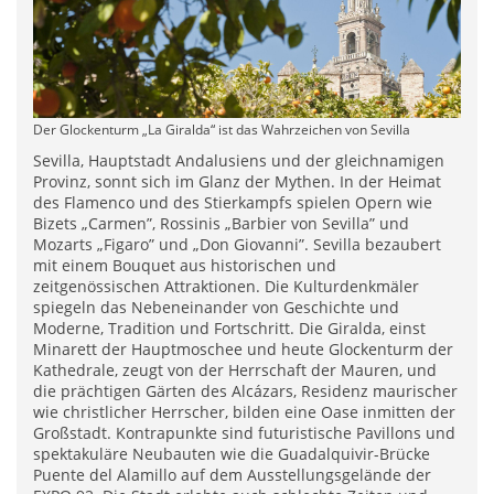
Der Glockenturm „La Giralda“ ist das Wahrzeichen von Sevilla
Sevilla, Hauptstadt Andalusiens und der gleichnamigen
Provinz, sonnt sich im Glanz der Mythen. In der Heimat
des Flamenco und des Stierkampfs spielen Opern wie
Bizets „Carmen”, Rossinis „Barbier von Sevilla” und
Mozarts „Figaro” und „Don Giovanni”. Sevilla bezaubert
mit einem Bouquet aus historischen und
zeitgenössischen Attraktionen. Die Kulturdenkmäler
spiegeln das Nebeneinander von Geschichte und
Moderne, Tradition und Fortschritt. Die Giralda, einst
Minarett der Hauptmoschee und heute Glockenturm der
Kathedrale, zeugt von der Herrschaft der Mauren, und
die prächtigen Gärten des Alcázars, Residenz maurischer
wie christlicher Herrscher, bilden eine Oase inmitten der
Großstadt. Kontrapunkte sind futuristische Pavillons und
spektakuläre Neubauten wie die Guadalquivir-Brücke
Puente del Alamillo auf dem Ausstellungsgelände der