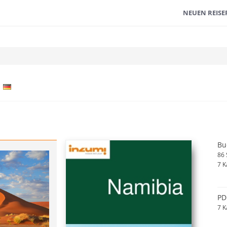
NEUEN REISE
r
Bu
86 
7 K
PD
7 K