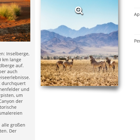
Ap
Pe
n: Inselberge,
0 km lange
dberge auf.
ber auch
eiseerlebnisse.
t durchquert
ünenfelder und
rpisten, um
Canyon der
torische
lsmalereien
 alle großen
ten. Der