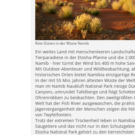
Rote Dünen in der Wüste Namib
Ein weites Land mit menschenleeren Landschafte
Tierparadiese in der Etosha-Pfanne und die 2.00
Namib - hier türmt der Wind bis 400 m hohe San
Mit Outdoor-Abenteuer und Wildbeobachtung, a
historischen Orten bietet Namibia einzigartige R
In der mit 55 Mio. Jahren ältesten Wüste der Wel
man im Namib Naukluft National Park riesige D
Canyons, umrundet Tafelberge und folgt Schotte
Ohrenrobben zu beobachten. Den zweitgrößten 
Welt hat der Fish River ausgewaschen, die prähis
Jägervergangenheit der Menschen zeigen die Fe
von Twyfelfontein.
Trotz der extremen Trockenheit leben in Namibia
Säugetiere und das nicht nur in den Schutzgebie
Etosha National Park gehört zu den tierreichsten