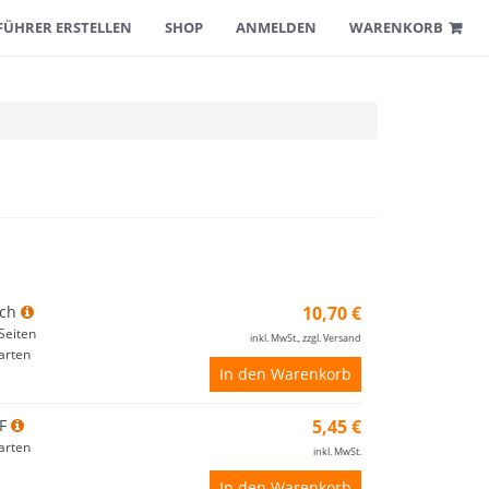
FÜHRER ERSTELLEN
SHOP
ANMELDEN
WARENKORB
ch
10,70 €
Seiten
inkl. MwSt., zzgl. Versand
arten
In den Warenkorb
F
5,45 €
arten
inkl. MwSt.
In den Warenkorb